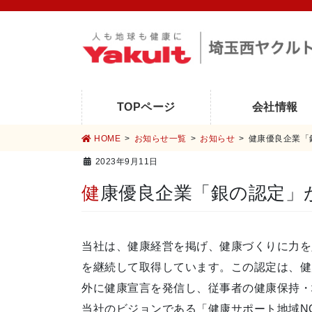
コ
ナ
ン
ビ
テ
ゲ
ン
ー
ツ
シ
に
ョ
TOPページ
会社情報
移
ン
HOME
お知らせ一覧
お知らせ
健康優良企業「
動
に
移
2023年9月11日
動
健康優良企業「銀の認定
当社は、健康経営を掲げ、健康づくりに力を
を継続して取得しています。この認定は、健
外に健康宣言を発信し、従事者の健康保持・
当社のビジョンである「健康サポート地域N